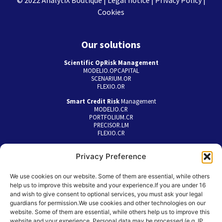
Cookies
Our solutions
Scientific OpRisk Management
MODELIO.OPCAPITAL
SCENARIUM.OR
FLEXIO.OR
Smart Credit Risk
Management
MODELIO.CR
PORTFOLIUM.CR
PRECISOR.LM
FLEXIO.CR
ONEVIEW Financial Planning
Privacy Preference
Empowering ERM
MONEY RISK ERM
We use cookies on our website. Some of them are essential, while others
MONEY RISK AUDIT
help us to improve this website and your experience.
If you are under 16
Other Solutions
and wish to give consent to optional services, you must ask your legal
Solutions for MS Office based applications
guardians for permission.
We use cookies and other technologies on our
Residual Value Calculation
website. Some of them are essential, while others help us to improve this
MODELIO MANAGEMENT
website and your experience.
Personal data may be processed (e.g. IP