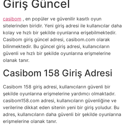
Giriş Güncel
casibom
, en popüler ve güvenilir kasıtlı oyun
sitelerinden biridir. Yeni giriş adresi ile kullanıcılar daha
kolay ve hızlı bir şekilde oyunlarına erişebilmektedir.
Casibom giriş güncel adresi, casibom.com olarak
bilinmektedir. Bu güncel giriş adresi, kullanıcıların
güvenli ve hızlı bir şekilde oyunlarına erişmelerine
olanak tanır.
Casibom 158 Giriş Adresi
Casibom 158 giriş adresi, kullanıcıların güvenli bir
şekilde oyunlarına erişmelerine yardımcı olmaktadır.
casibom158.com adresi, kullanıcıların güvenliğine ve
verilerine dikkat eden sitenin yeni bir giriş yoludur. Bu
adres, kullanıcıların daha güvenli bir şekilde oyunlarına
erişmelerine olanak tanır.