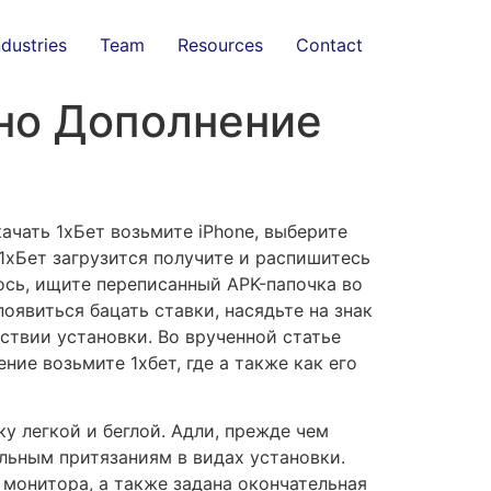
ndustries
Team
Resources
Contact
дно Дополнение
ачать 1хБет возьмите iPhone, выберите
1хБет загрузится получите и распишитесь
ось, ищите переписанный APK-папочка во
оявиться бацать ставки, насядьте на знак
ствии установки. Во врученной статье
е возьмите 1хбет, где а также как его
ку легкой и беглой. Адли, прежде чем
льным притязаниям в видах установки.
 монитора, а также задана окончательная