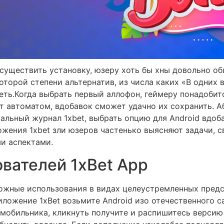
осуществить установку, юзеру хоть бы хны довольно 
торой степени альтернатив, из числа каких «В одних в
еть.Когда выбрать первый аллофон, геймеру понадобит
 автоматом, вдобавок сможет удачно их сохранить. А
иальный журнал 1xbet, выбрать опцию для Android вдоб
ожения 1xbet зли юзеров частенько выясняют задачи, с
и аспектами.
вателей 1xBet App
ожные использования в видах целеустремленных предс
иложение 1xBet возьмите Android изо отечественного 
и мобильника, кликнуть получите и распишитесь версию