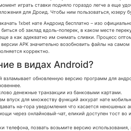
момент играть ставки подняло гораздо легче а еще уд
ложения для Дроид. Чтобы ним пользоваться, юзеру бу
акачать 1xbet нате Андроид бесплатно – изо официальн
 биться об заклад вдоль-поперек, в каком месте перек
 а еще а как адекватно им снимать сливки. Процесс оп
 версии APK значительно возобновить файлы на самом 
полняется корректно.
ие в видах Android?
й взламывает обновленную версию программ для андро
новеннее.
лово денежные транзакции из банковыми картами.
м впуск для множеству функций аккурат нате мобильно
давать на-гора уведомления что касается неношеных а
мощи через онлайновый-чат, еликий доступен тост во 
ки телефона, позвать возьмите версию использования,