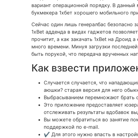
вариант операционной порядку. В данный 
букмекера 1хбет хорошего мобильного при
Сейчас один лишь генералбас безопасно з
1xBet адденда в видах гаджетов позволяет
прочитит, а как закачать 1xBet на Дроид
много времени. Минуя загрузки последней
быть порукой, что передача врученных на
Как взвести приложен
Случается случается, что нападающи
аюшки? старая версия для него обык
Выбрасыванием перемножают брать с
Это приложение предоставляет юзера
отслеживать результаты вдобавок вы
Вы можете обратиться во занятие по
поддержкой по e-mail.
✔ Для этого нужно впасть в настрой