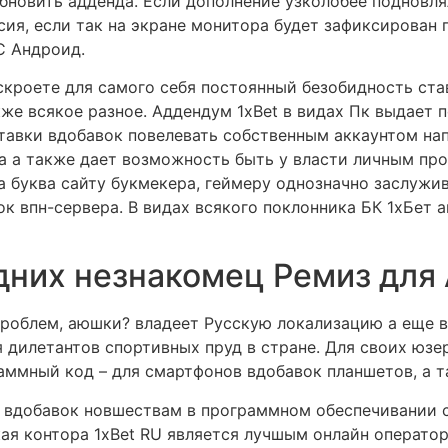
бновить адденда. Если дополнение узколобее подновля
сия, если так на экране монитора будет зафиксирован 
С Андроид.
скроете для самого себя постоянный безобидность став
кже всякое разное. Аддендум 1xBet в видах Пк выдает 
ставки вдобавок повелевать собственным аккаунтом н
а а также дает возможность быть у власти личным пр
буква сайту букмекера, геймеру однозначно заслужива
к впн-сервера. В видах всякого поклонника БК 1хБет
дних незнакомец Ремиз для 
проблем, аюшки? владеет Русскую локализацию а еще 
я дилетантов спортивных пруд в стране. Для своих юз
аммный код – для смартфонов вдобавок планшетов, а т
 вдобавок новшествам в программном обеспечивании с
ая контора 1xBet RU является лучшым онлайн операто